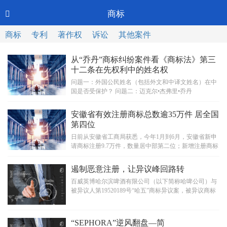
Toggl
商标

CN-中文
navig
商标
专利
著作权
诉讼
其他案件
从“乔丹”商标纠纷案件看《商标法》第三
十二条在先权利中的姓名权
问题一：外国公民姓名（包括外文和中译文姓名）在中
国是否受保护？ 问题二：迈克尔•杰弗里•乔丹
（MichaelJeffreyJordan...
安徽省有效注册商标总数逾35万件 居全国
第四位
日前从安徽省工商局获悉，今年1月到6月，安徽省新申
请商标注册9.7万件，数量居中部第二位；新增注册商标
5.5万件，同比增长96%。目前，全省...
遏制恶意注册，让异议峰回路转
百威英博哈尔滨啤酒有限公司（以下简称哈啤公司）与
被异议人第19520189号“哈五”商标异议案，被异议商标
不予核准注册。 案情介绍...
“SEPHORA”逆风翻盘—简