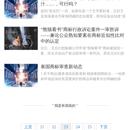
汁……，可行吗？
提到“莫吉托”一词，如果你是一个文学爱好者，正好又
是美国著名作家海明威的忠实拥趸，那你应该会知道“莫
吉托（Mojito）”是海明威最喜爱...
“熊猫看书”商标行政诉讼案件一审胜诉
——兼论公众熟知要素在商标近似性比对
中的认定
近日，北京幻想纵横公司申请“熊猫看书”商标被驳回一
案，经北京知识产权法院审理一审判决。原告北京幻想
纵横公司的诉讼请求获得支持，法院...
泰国商标审查新动态
1.关于商品/服务项目的新准则 根据泰国商标法，一份商
标申请必须对其需要保护的商品和服务作出明确的描
述。泰国商标局对这一规定作了非常严格的解释，也即
官方对商品和服务的描述要求的非常具体，泰国商标局
也以要求非常具体的商品和服务而闻名。
" 我是有底线的 "
上页
21
22
23
24
25
下页