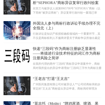
析“SEPHORA”商标异议复审行政纠纷案
丝芙兰与被异议人就第8965700号“SEPHORA”商标（以
下简称“被异议商标”）异议复审行政纠纷一案现已审
结，高院最终支持丝芙兰的诉讼请求，...
外国法人参与商标行政诉讼手续办理不完
全指北（上）
行政诉讼是知识产权授权确权领域的一个重要环节，其
不仅是商标权利人不服商评委关于商标争议所做出裁定
的救济途径，更是让法院从司法角度对...
快递“三段码”作为商标注册缺乏显著性
——将描述行业技术特征的词汇作为商标
注册风险之简评
在我所代理的两件“三段码”商标异议申请案件中，商标
局对我所提出的异议申请理由“三段码三字作为商标注册
申请，指定使用在第39类和第42类...
“王老吉”打退“王太吉”
广州医药集团有限公司对被异议人**公司经商标局初步
审定的“王太吉”商标提出异议申请。商标局经审理决
定：被异议商标不予核准注册。 ...
“莫吉托（Mojito）”牌鸡尾酒、啤酒、果