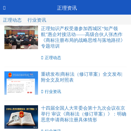
Toggl
正理资讯

CN-中文
navig
正理动态
行业资讯
正理知识产权受邀参加西城区“知产领
航”惠企对接活动——高级合伙人张杰作
《商标注册布局的战略思维与落地路径》
专题培训

正理动态
重磅发布|商标法（修订草案）全文发布|
附全文及对照表

行业资讯
十四届全国人大常委会第十九次会议在京
举行 审议《商标法（修订草案）》：明确
恶意申请商标注册具体情形