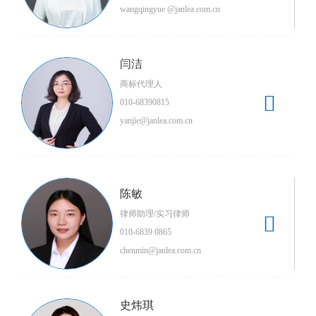
wangqingyue @janlea.com.cn
闫洁
商标代理人

010-68390815
yanjie@janlea.com.cn
陈敏
律师助理/实习律师

010-6839 0865
chenmin@janlea.com.cn
史炜琪