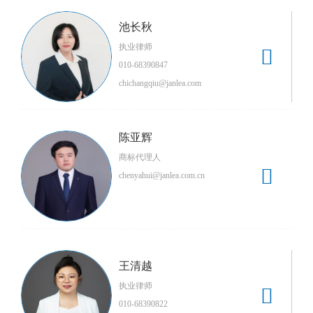
池长秋
执业律师

010-68390847
chichangqiu@janlea.com
陈亚辉
商标代理人

chenyahui@janlea.com.cn
王清越
执业律师

010-68390822