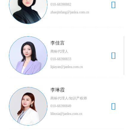

010-68390882
zhaojinfang@janlea.com.cn
李佳言
商标代理人

010-68390833
lijiayan@janlea.com.cn
李琳霞
商标代理人/知识产权师

010-68390849
lilinxia@janlea.com.cn