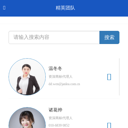
Toggl
精英团队

CN-中文
navig
温冬冬

资深商标代理人
dd.wen@janlea.com.cn
诸葛烨
资深商标代理人

010-6839 0852