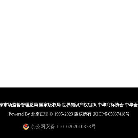
国内商标
正理动态
国际商标
行业资讯
专利
经典案例
知识产权诉讼
域名
著作权
投诉调查
海关备案
家市场监督管理总局
国家版权局
世界知识产权组织
中华商标协会
中华全
Powered By 北京正理 © 1995-2023 版权所有 京ICP备05037418号
京公网安备 11010202010378号