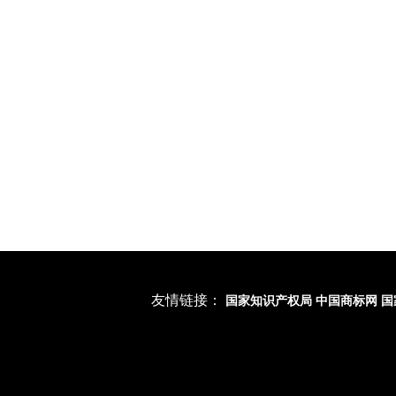
北京正理知识产权代理有限公司
机构简介
北京市正理律师事务所
正理荣誉
北京正理专利代理有限公司
企业文化
发展历程
人才招聘
友情链接：
国家知识产权局
中国商标网
国