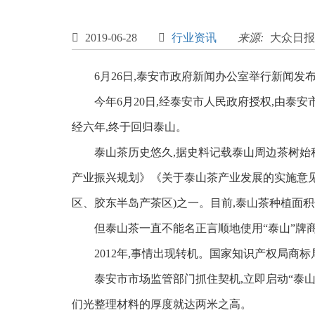

2019-06-28

行业资讯
来源:
大众日报
6月26日,泰安市政府新闻办公室举行新闻发
今年6月20日,经泰安市人民政府授权,由泰安
经六年,终于回归泰山。
泰山茶历史悠久,据史料记载泰山周边茶树始种于
产业振兴规划》《关于泰山茶产业发展的实施意见
区、胶东半岛产茶区)之一。目前,泰山茶种植面积
但泰山茶一直不能名正言顺地使用“泰山”牌商
2012年,事情出现转机。国家知识产权局商标局
泰安市市场监管部门抓住契机,立即启动“泰山茶
们光整理材料的厚度就达两米之高。