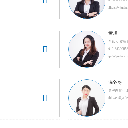

010-6839088
lihuan@janlea
黄旭
合伙人/资深

010-6839085
tp2@janlea.co
温冬冬
资深商标代

dd.wen@janle