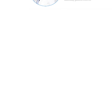
北京正理知识产权代理有限公司
机构简介
北京市正理律师事务所
正理荣誉