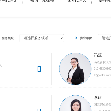
专利代理师
知识产权律师
域名代理人
著作权
服务领域:
执业单位:
冯蕊
高级合伙人/
人

010-6839086
fr@janlea.com
李欢
国际部业务副