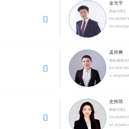
金光宇
商标代理人

010-6839087
Jin-robert@ja
孟祥爽
商标/版权代

010-6839 084
xs.meng@janl
史炜琪
商标代理人

010-6839085
ird_a@janlea.